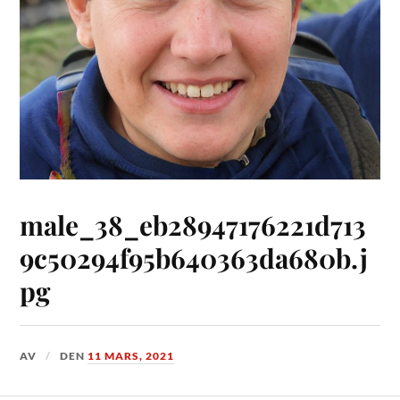
male_38_eb28947176221d713
9c50294f95b640363da680b.j
pg
AV
DEN
11 MARS, 2021